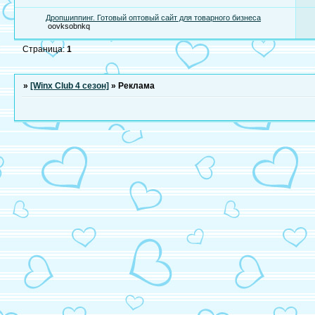
Дропшиппинг. Готовый оптовый сайт для товарного бизнеса
oovksobnkq
Страница:
1
»
[Winx Club 4 сезон]
»
Реклама